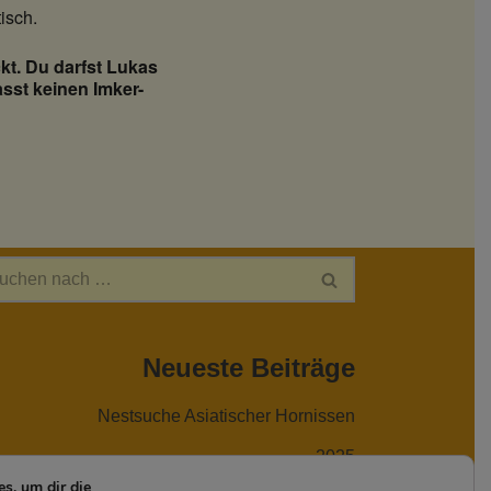
isch.
kt. Du darfst Lukas
sst keinen Imker-
Neueste Beiträge
Nestsuche Asiatischer Hornissen
2025
s, um dir die