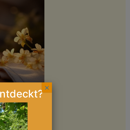
×
ntdeckt?